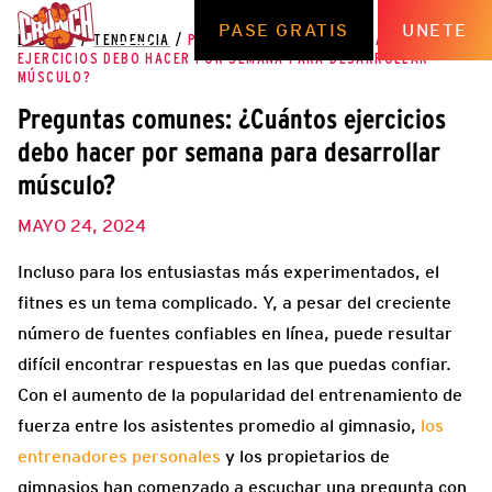
PASE GRATIS
UNETE
EL BLOG
/
TENDENCIA
/
PREGUNTAS COMUNES: ¿CUÁNTOS
EJERCICIOS DEBO HACER POR SEMANA PARA DESARROLLAR
MÚSCULO?
Preguntas comunes: ¿Cuántos ejercicios
debo hacer por semana para desarrollar
músculo?
MAYO 24, 2024
Incluso para los entusiastas más experimentados, el
fitnes es un tema complicado. Y, a pesar del creciente
número de fuentes confiables en línea, puede resultar
difícil encontrar respuestas en las que puedas confiar.
Con el aumento de la popularidad del entrenamiento de
fuerza entre los asistentes promedio al gimnasio,
los
entrenadores personales
y los propietarios de
gimnasios han comenzado a escuchar una pregunta con