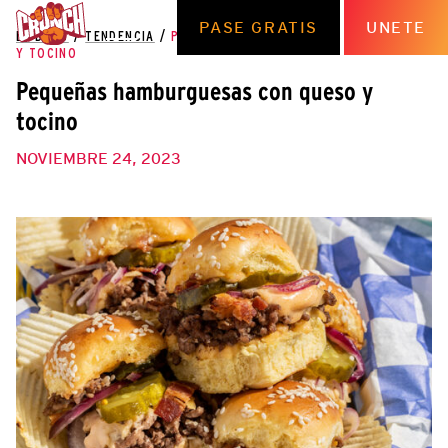
PASE GRATIS
UNETE
EL BLOG
/
TENDENCIA
/
PEQUEÑAS HAMBURGUESAS CON QUESO
Y TOCINO
Pequeñas hamburguesas con queso y
tocino
NOVIEMBRE 24, 2023