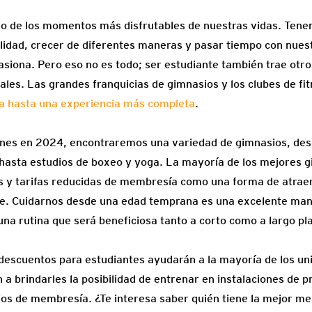
no de los momentos más disfrutables de nuestras vidas. Tene
lidad, crecer de diferentes maneras y pasar tiempo con nue
siona. Pero eso no es todo; ser estudiante también trae otro
ales. Las grandes franquicias de gimnasios y los clubes de fi
a hasta una experiencia más completa
.
fitnes en 2024, encontraremos una variedad de gimnasios, de
hasta estudios de boxeo y yoga. La mayoría de los mejores 
 y tarifas reducidas de membresía como una forma de atraer
le. Cuidarnos desde una edad temprana es una excelente man
una rutina que será beneficiosa tanto a corto como a largo pl
escuentos para estudiantes ayudarán a la mayoría de los univ
 a brindarles la posibilidad de entrenar en instalaciones de p
ios de membresía. ¿Te interesa saber quién tiene la mejor m