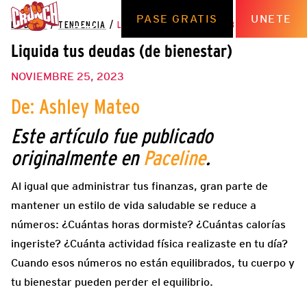
PASE GRATIS
UNETE
EL BLOG
/
TENDENCIA
/
LIQUIDA TUS DEUDAS (DE BIENESTAR)
Liquida tus deudas (de bienestar)
NOVIEMBRE 25, 2023
De:
Ashley Mateo
Este artículo fue publicado
originalmente en
Paceline
.
Al igual que administrar tus finanzas, gran parte de
mantener un estilo de vida saludable se reduce a
números: ¿Cuántas horas dormiste? ¿Cuántas calorías
ingeriste? ¿Cuánta actividad física realizaste en tu día?
Cuando esos números no están equilibrados, tu cuerpo y
tu bienestar pueden perder el equilibrio.