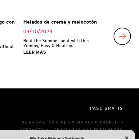
go con
Helados de crema y melocotón
03/10/2024
Beat the Summer heat with this
Yummy, Easy & Healthy...
without
LEER MÁS
PASE GRATIS
SE PROPIETARIO DE UN GIMNASIO CRUNCH
CONTACTO
PREGUNTAS MÁS FRECUENTES
MEMBRESÍA CORPORATIVA
CARRERAS