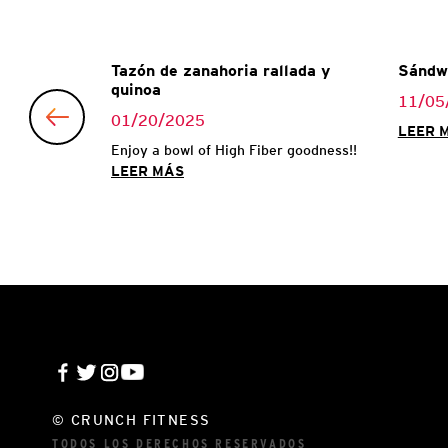
zada va en
Tazón de zanahoria rallada y
Sándw
quinoa
11/05
01/20/2025
LEER 
lan involves
Enjoy a bowl of High Fiber goodness!!
hem more...
LEER MÁS
© CRUNCH FITNESS
TODOS LOS DERECHOS RESERVADOS