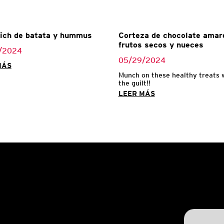
ich de batata y hummus
Corteza de chocolate amar
frutos secos y nueces
/2024
05/29/2024
MÁS
Munch on these healthy treats 
the guilt!!
LEER MÁS