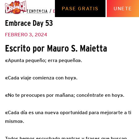
PASE GRATIS
UNETE
EL BLOG
/
TENDENCIA
/
EMBRACE DAY 53
Embrace Day 53
FEBRERO 3, 2024
Escrito por Mauro S. Maietta
«Apunta pequeño; erra pequeño».
«Cada viaje comienza con hoy».
«No te preocupes por mañana; concéntrate en hoy».
«Cada día es una nueva oportunidad para mejorarte a ti
mismo».
Todos hemos escuchado mantras y frases que buscan