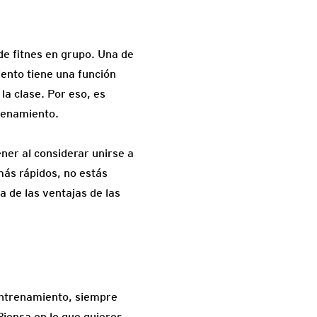
de fitnes en grupo. Una de
ento tiene una función
 la clase. Por eso, es
trenamiento.
ner al considerar unirse a
más rápidos, no estás
na de las ventajas de las
 entrenamiento, siempre
Piensa en lo que quieres